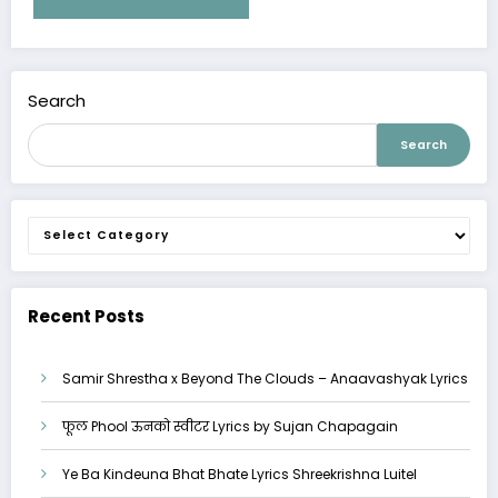
Search
Search
Categories
Recent Posts
Samir Shrestha x Beyond The Clouds – Anaavashyak Lyrics
फूल Phool ऊनको स्वीटर Lyrics by Sujan Chapagain
Ye Ba Kindeuna Bhat Bhate Lyrics Shreekrishna Luitel