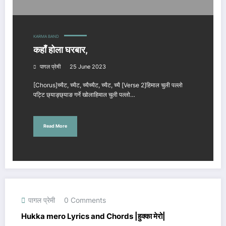
KARMA BAND
कहाँ होला घरबार,
पागल प्रेमी
25 June 2023
[Chorus]च्यैट, च्यैट, च्यैच्यैट, च्यैट, च्यै [Verse 2]हिमाल चुली पल्लो
पट्टि छ्याङ्छ्याङ गर्ने खोलाहिमाल चुली पल्लो…
Read More
पागल प्रेमी
0 Comments
Hukka mero Lyrics and Chords |हुक्का मेरो|