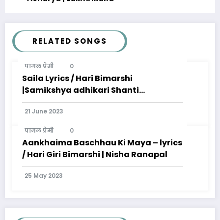
RELATED SONGS
पागल प्रेमी
0
Saila Lyrics / Hari Bimarshi
|Samikshya adhikari Shanti
Shree pariyar
21 June 2023
पागल प्रेमी
0
Aankhaima Baschhau Ki Maya – lyrics
/ Hari Giri Bimarshi | Nisha Ranapal
25 May 2023