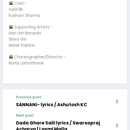
Cast:-
Sunil Bk
Kushum Sharma
Supporting Artists:-
Hari Giri Bimarshi
Shiva Giri
Manik Pakhrin
Choreographer/Director:-
Ramji Lamichhane
Previous post
SANNANI- lyrics / Ashutosh KC
Next post
Dada Ghare Saili lyrics / Swaroopraj
Acharya | Laxmi Malla