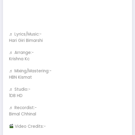
♬ Lyrics/Music:-
Hari Giri Bimarshi
♬ Arrange:-
Krishna Kc
♬ Mixing/Mastering:-
HBN Kismat
♬ Studio:-
1DB HD
♬ Recordist:-
Bimal Chhinal
Video Credits:-