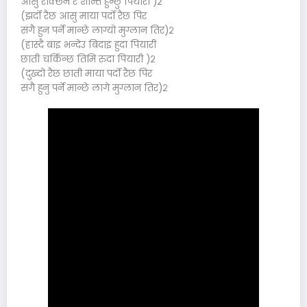
आसु रोक्छन र शान्त हुन्छु पियारा )2
(झर्दो रैछ आसु माया पर्दो रैछ पिर
संगै हुन पर्ने मान्छे लाग्यो मुग्लान तिर)२
(हास्दै बाइ भन्देउ बिदाइ हुदा पियारी
छाती चर्किन्छ तिमि रुदा पियारी )२
(दुख्दो रैछ छाती माया पर्दो रैछ पिर
संगै हुनु पर्ने मान्छे लागे मुग्लान तिर)२