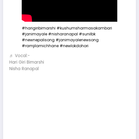
#harigiribimarshi
#kushumsharmasakambari
#janimayale
#nisharanapal
#sunilbk
#newnepalisong
#janimayalenewsong
#ramjilamichhane
#newlokdohori
♬ Vocal:-
Hari Giri Bimarshi
Nisha Ranapal