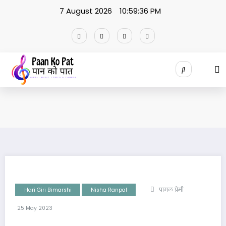
Skip
7 August 2026
10:59:37 PM
to
content
Hari Giri Bimarshi
Nisha Ranpal
पागल प्रेमी
25 May 2023