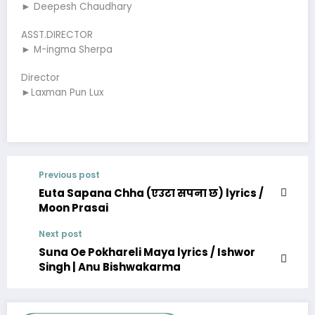
► Deepesh Chaudhary
ASST.DIRECTOR
► M-ingma Sherpa
Director
►Laxman Pun Lux
Previous post
Euta Sapana Chha (एउटा सपना छ) lyrics /
Moon Prasai
Next post
Suna Oe Pokhareli Maya lyrics / Ishwor
Singh | Anu Bishwakarma