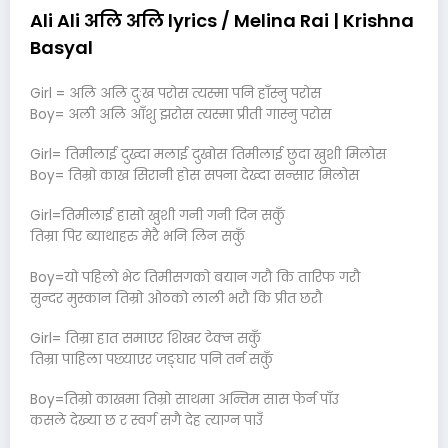
Ali Ali अलि अलि lyrics / Melina Rai | Krishna
Basyal
Girl = अलि अलि दुःख परोस त्यस्मा पनि हाँस्नु परोस
Boy= अली अलि आँशु झरोस त्यस्मा प्रीती गास्नु परोस
Girl= तिमीलाई दुख्दा मलाई दुखोस तिमीलाई छुदा खुशी मिलोस
Boy= तिम्रो काख सिरानी होस सपना देख्दा सन्सार मिलोस
Girl=तिमीलाई हासो खुशी गनी गनी दिन सकुँ
तिम्रा पिर ब्याथाहरु मेरै भनि लिन सकुँ
Boy=यो पहिलो भेट तिमीसगको बयान गरौ कि तारिफ गरौ
सुन्दर मुस्कान तिम्रो ओठको लाली भरौ कि प्रीत छरौ
Girl= तिम्रा हात समाएर शिखर टेक्न सकुँ
तिम्रा पाहिला पछ्याएर जङ्घार पनि तर्न सकुँ
Boy=तिम्रो काखमा तिम्रो साथमा अन्तिम सास फेर्न पाँउ
कसले देख्या छ र स्वर्ग सगै देह त्याग्न पाउँ