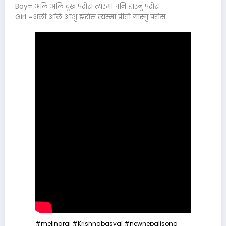
Boy= अलि अलि दुख परोस त्यस्मा पनि हास्नु परोस
Girl =अली अलि आशु झरोस त्यस्मा प्रीती गास्नु परोस
#melinarai
#Krishnabasyal
#newnepalisong