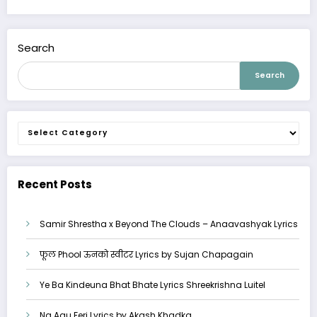
Search
Search
Categories
Recent Posts
Samir Shrestha x Beyond The Clouds – Anaavashyak Lyrics
फूल Phool ऊनको स्वीटर Lyrics by Sujan Chapagain
Ye Ba Kindeuna Bhat Bhate Lyrics Shreekrishna Luitel
Na Aau Feri Lyrics by Akash Khadka