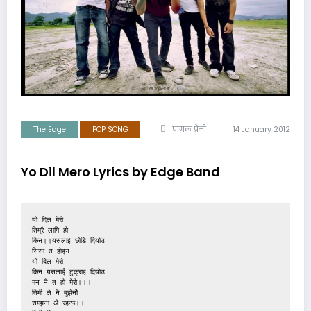
The Edge
POP SONG
पागल प्रेमी
14 January 2012
Yo Dil Mero Lyrics by Edge Band
यो दिल मेरो

तिम्रै लागि हो

किन।।यसलाई छोडि दियोउ

सिसा त होइन

यो दिल मेरो

किन यसलाई टुक्राइ दियोउ

मन नै त हो मेरो।।।

तिमी ले नै बुझेनौ

सम्झना अै रहन्छ।।
