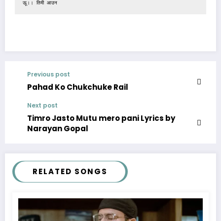
ऊू।। तिमी आउन
Previous post
Pahad Ko Chukchuke Rail
Next post
Timro Jasto Mutu mero pani Lyrics by
Narayan Gopal
RELATED SONGS