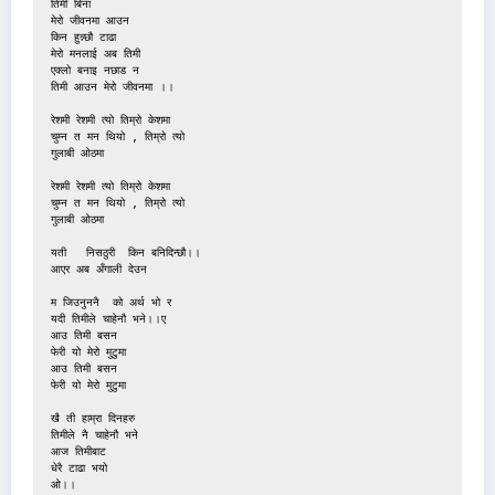
तिमी बिना

मेरो जीवनमा आउन

किन हुन्न्छौ टाढा

मेरो मनलाई अब तिमी

एक्लो बनाइ नछाड न

तिमी आउन मेरो जीवनमा ।।

रेशमी रेशमी त्यो तिम्रो केशमा

चुम्न त मन थियो , तिम्रो त्यो

गुलाबी ओठमा

रेशमी रेशमी त्यो तिम्रो केशमा

चुम्न त मन थियो , तिम्रो त्यो

गुलाबी ओठमा

यती   निसठुरी  किन बनिदिन्छौ।।

आएर अब अँगाली देउन

म जिउनुननै  को अर्थ भो र

यदी तिमीले चाहेनौ भने।।ए

आउ तिमी बसन

फेरी यो मेरो मुटुमा

आउ तिमी बसन

फेरी यो मेरो मुटुमा

खै ती हाम्रा दिनहरु

तिमीले नै चाहेनौ भने

आज तिमीबाट

धेरै टाढा भयो

ओ।।
