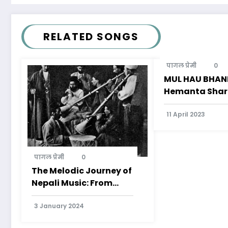
RELATED SONGS
पागल प्रेमी
0
MUL HAU BHANE 
Hemanta Sha
11 April 2023
पागल प्रेमी
0
The Melodic Journey of
Nepali Music: From
Traditional
Instruments to Modern
3 January 2024
Genres