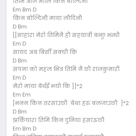
तिमि आज भोलि किन बोल्दिनौ
Em Bm D
किन बोल्दिनौ माया लौदिनौ
D Bm
[[साहारा मेरो तिमिनै हौ सहयात्री बन्छु भन्थौ
Em D
सायद अब बिर्सी सक्यौ कि
D Bm
सपना को महल भित्र तिमि नै छौ राजकुमारी
Em D
मेरो माया बेर्थई भयो कि ]]*2
Em Em
[भनन किन तरसाउछौ बेथा हरु बलजाउछौ ]*2
D Bm
झर्कियारा तिमि किन दुनिया हसाऊछौ
Em Bm D