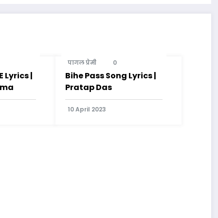
पागल प्रेमी
0
Lyrics |
Bihe Pass Song Lyrics |
rma
Pratap Das
10 April 2023