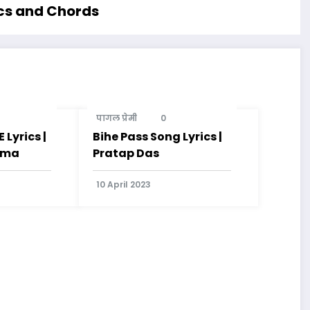
rics and Chords
पागल प्रेमी
0
Lyrics |
Bihe Pass Song Lyrics |
rma
Pratap Das
10 April 2023