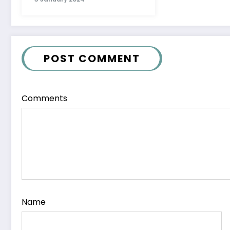
Instruments to Modern
Genres
POST COMMENT
Comments
Name