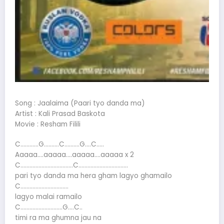
Song : Jaalaima (Paari tyo danda ma)
Artist : Kali Prasad Baskota
Movie : Resham Filili
C…………G……….C……….G….C…..
Aaaaa….aaaaa….aaaaa….aaaaa x 2
C……………………………..C……………………………
pari tyo danda ma hera gham lagyo ghamailo
C…………………………..
lagyo malai ramailo
C……………………….G….C..
timi ra ma ghumna jau na