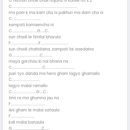
O nisthuri bhae bhuli najanu ni kahile ho x 2
C…………………………………………………………………
ma pani k ma kam chu ni pakhuri ma dam cha ni
C……………………………
sampati kamaencha ni
C………………………..G…..C..
sun chadi le timilai bharula
F…………………………..F…………………………..
sun chadi chahidaina, sampati lai aaedaina
G…………………………..C………..
maya garchau ki nai bhana na
C……………………………..C……………………………
pari tyo danda ma hera gham lagyo ghamailo
C…………………………..
lagyo malai ramailo
C……………………….G….C..
timi ra ma ghumna jau na
F…………………………………
Ani gham le malai sataula
F………………………
kali malai banaula
G…………………………….C……