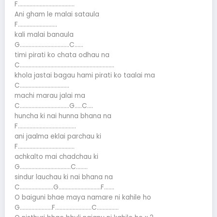
F…………………………………
Ani gham le malai sataula
F………………………
kali malai banaula
G…………………………….C……
timi pirati ko chata odhau na
C………………………………………………………..
khola jastai bagau hami pirati ko taalai ma
C…………………………….
machi marau jalai ma
C…………………………….G…..C….
huncha ki nai hunna bhana na
F………………………………….
ani jaalma eklai parchau ki
F…………………………………
achkalto mai chadchau ki
G……………………………..C……..
sindur lauchau ki nai bhana na
C…………………..G………………………..F…….
O baiguni bhae maya namare ni kahile ho
G………………….F…………………….C……………