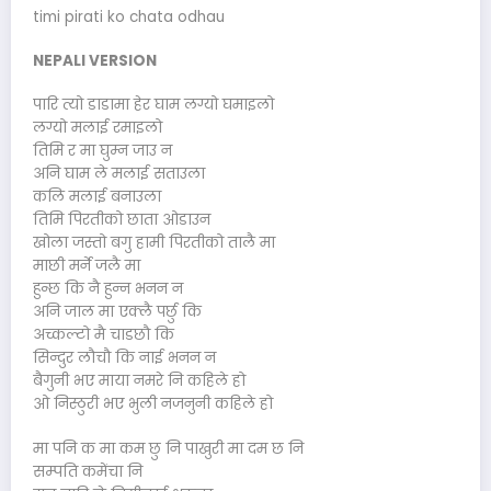
timi pirati ko chata odhau
NEPALI VERSION
पारि त्यो डाडामा हेर घाम लग्यो घमाइलो
लग्यो मलाई रमाइलो
तिमि र मा घुम्न जाउ न
अनि घाम ले मलाई सताउला
कलि मलाई बनाउला
तिमि पिरतीको छाता ओडाउन
खोला जस्तो बगु हामी पिरतीको तालै मा
माछी मर्ने जलै मा
हुन्छ कि नै हुन्न भनन न
अनि जाल मा एक्लै पर्छु कि
अच्कल्टो मै चाडछौ कि
सिन्दुर लौचौ कि नाई भनन न
बैगुनी भए माया नमरे नि कहिले हो
ओ निस्ठुरी भए भुली नजनुनी कहिले हो
मा पनि क मा कम छु नि पाखुरी मा दम छ नि
सम्पति कमेंचा नि