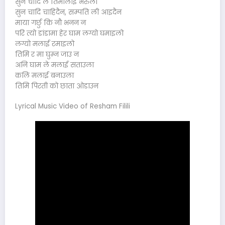
सुन चादि ले तिमीलाई भरुला
सुन चादि चाहिदैन, सम्पति ली आइदैन
माया गर्छु कि नौ भनन न
परि त्यो डांडामा हेर घाम लग्यो घमाइलो
लग्यो मलाई रमाइलो
तिमि र मा घुम्न जाउ न
अनि घाम ले मलाई सताउला
कलि मलाई बनाउला
तिमि पिरती को छाता ओडाउन
Lyrical Music Video of Resham Filili