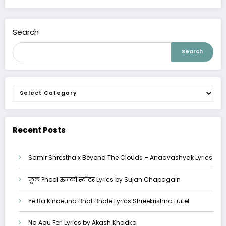
Search
Search
Categories
Recent Posts
Samir Shrestha x Beyond The Clouds – Anaavashyak Lyrics
फूल Phool ऊनको स्वीटर Lyrics by Sujan Chapagain
Ye Ba Kindeuna Bhat Bhate Lyrics Shreekrishna Luitel
Na Aau Feri Lyrics by Akash Khadka