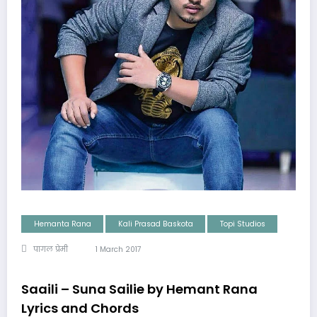
Hemanta Rana
Kali Prasad Baskota
Topi Studios
पागल प्रेमी
1 March 2017
Saaili – Suna Sailie by Hemant Rana
Lyrics and Chords