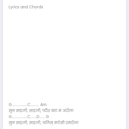
Lyrics and Chords
G………………C………. Am
सुन साइली, साइली, पर्देश बाट म आउँला
G………………C…….D…… G
सुन साइली, साइली, चलिस् कटेसी रमाउँला