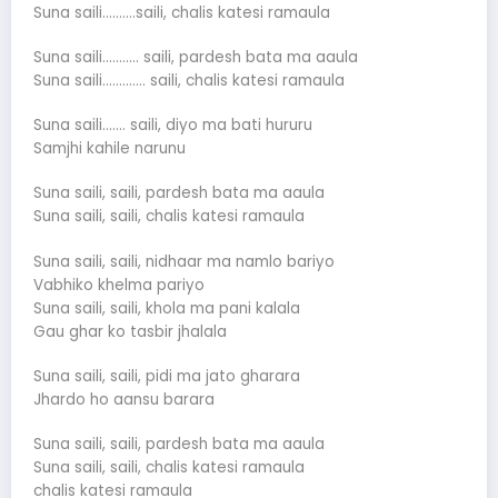
Suna saili……….saili, chalis katesi ramaula
Suna saili……….. saili, pardesh bata ma aaula
Suna saili…………. saili, chalis katesi ramaula
Suna saili……. saili, diyo ma bati hururu
Samjhi kahile narunu
Suna saili, saili, pardesh bata ma aaula
Suna saili, saili, chalis katesi ramaula
Suna saili, saili, nidhaar ma namlo bariyo
Vabhiko khelma pariyo
Suna saili, saili, khola ma pani kalala
Gau ghar ko tasbir jhalala
Suna saili, saili, pidi ma jato gharara
Jhardo ho aansu barara
Suna saili, saili, pardesh bata ma aaula
Suna saili, saili, chalis katesi ramaula
chalis katesi ramaula