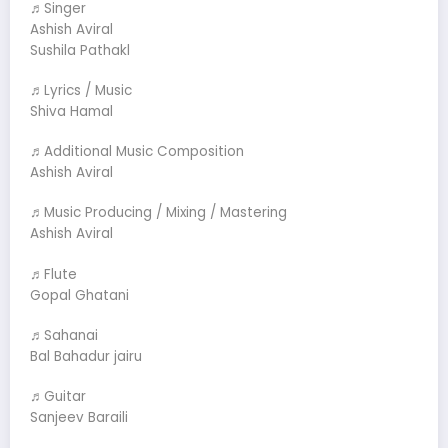
♬Singer
Ashish Aviral
Sushila Pathakl
♬Lyrics / Music
Shiva Hamal
♬Additional Music Composition
Ashish Aviral
♬Music Producing / Mixing / Mastering
Ashish Aviral
♬Flute
Gopal Ghatani
♬Sahanai
Bal Bahadur jairu
♬Guitar
Sanjeev Baraili