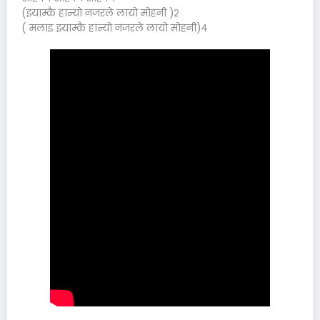
(झ्याम्कै हान्यो नजरले लायो मोहनी )२
( मलाइ झ्याम्कै हान्यो नजरले लायो मोहनी)४