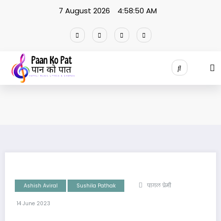
Skip
7 August 2026
4:58:50 AM
to
content
Ashish Aviral
Sushila Pathak
पागल प्रेमी
14 June 2023