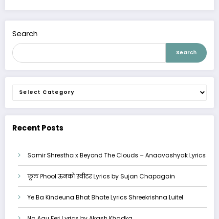
Search
Search
Categories
Recent Posts
Samir Shrestha x Beyond The Clouds – Anaavashyak Lyrics
फूल Phool ऊनको स्वीटर Lyrics by Sujan Chapagain
Ye Ba Kindeuna Bhat Bhate Lyrics Shreekrishna Luitel
Na Aau Feri Lyrics by Akash Khadka