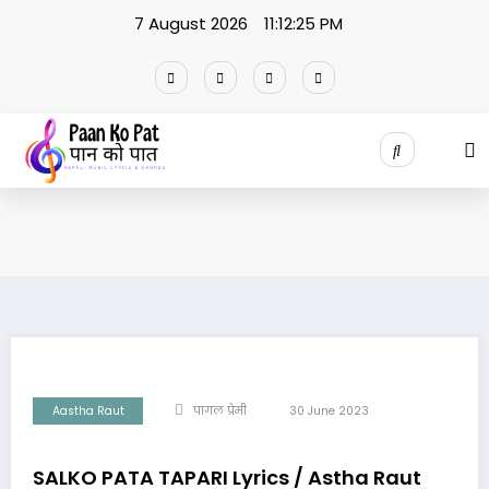
Skip
7 August 2026
11:12:26 PM
to
content
Aastha Raut
पागल प्रेमी
30 June 2023
SALKO PATA TAPARI Lyrics / Astha Raut