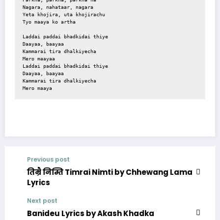
Nagara, nahataar, nagara
Yeta khojira, uta khojirachu
Tyo maaya ko artha
Laddai paddai bhadkidai thiye
Daayaa, baayaa
Kammarai tira dhalkiyecha
Mero maayaa
Laddai paddai bhadkidai thiye
Daayaa, baayaa
Kammarai tira dhalkiyecha
Mero maaya
Previous post
तिम्रै निम्ति Timrai Nimti by Chhewang Lama
Lyrics
Next post
Banideu Lyrics by Akash Khadka