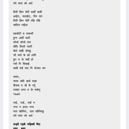
त्यो माया को अर्थ
तिमी किन फेरि फर्की फर्की 
आईरा, सताईरा, दिन रात
तिमी किन फेरि पछि पछि
चालिरा पाईला
एकचोटी त फसायौ
हुन्न अर्को पाली
सोजो सोजो पारा
बोलि तिम्रो जाली
कैले काहि सोच्छु
जी भयो के को लागि
हुन त के सही हो
गयौ नि सिकाई
बाकी सबै याद नि लैजाउ बरु
समय,
समय कति खर्च भएछ
हिसाब त खै के गर्नु
पचाएर लाज त के फर्कनु
Yeah
पर्ख, पर्ख, पर्ख न
नगर न हतार नगर
यता खोजिरा, उता खोजिरछु
त्यो माया को अर्थ
लड्डै पड्डै भड्किदै थिए
दाया, बाया