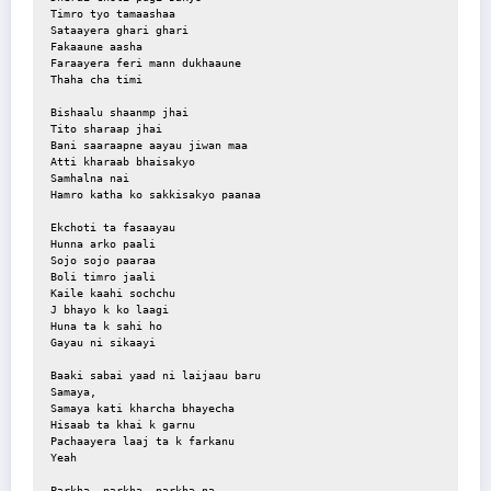
Timro tyo tamaashaa
Sataayera ghari ghari
Fakaaune aasha
Faraayera feri mann dukhaaune
Thaha cha timi
Bishaalu shaanmp jhai
Tito sharaap jhai
Bani saaraapne aayau jiwan maa
Atti kharaab bhaisakyo
Samhalna nai
Hamro katha ko sakkisakyo paanaa
Ekchoti ta fasaayau
Hunna arko paali
Sojo sojo paaraa
Boli timro jaali
Kaile kaahi sochchu
J bhayo k ko laagi
Huna ta k sahi ho
Gayau ni sikaayi
Baaki sabai yaad ni laijaau baru
Samaya,
Samaya kati kharcha bhayecha
Hisaab ta khai k garnu
Pachaayera laaj ta k farkanu
Yeah
Parkha, parkha, parkha na