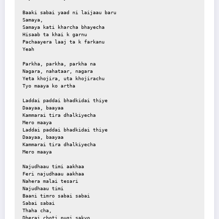
Baaki sabai yaad ni laijaau baru
Samaya,
Samaya kati kharcha bhayecha
Hisaab ta khai k garnu
Pachaayera laaj ta k farkanu
Yeah
Parkha, parkha, parkha na
Nagara, nahataar, nagara
Yeta khojira, uta khojirachu
Tyo maaya ko artha
Laddai paddai bhadkidai thiye
Daayaa, baayaa
Kammarai tira dhalkiyecha
Mero maaya
Laddai paddai bhadkidai thiye
Daayaa, baayaa
Kammarai tira dhalkiyecha
Mero maaya
Najudhaau timi aakhaa
Feri najudhaau aakhaa
Nahera malai tesari
Najudhaau timi
Baani timro sabai sabai
Sabai sabai
Thaha cha,
Dherai choti pugi sakyo