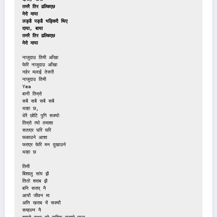
तमरै तिर ढल्किएछ
मेरो माया
लड्डै पड्डै भड्किदै थिए
दाया, बाया
तमरै तिर ढल्किएछ
मेरो माया
नाजुदाउ तिमी आँखा
फेरि नाजुदाउ आँखा
नहेर मलाई तेसरी
नाजुदाउ तिमी
Yea
बानी तिम्रो 
सबै सबै सबै सबै 
थाहा छ,
धेरै छोटि पुगि सक्यो
तिम्रो त्यो तमाशा
सताएर घरि घरि
फकाउने आशा
फराएर फेरि मन दुखाउने
थाहा छ 
तिमी
बिशालु सांप झै
तितो शराब झै
बनि सराप् नै
आयौ जीवन मा
अत्ति खराब भै सक्यौ
सम्हाल्न नै