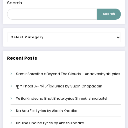
Search
Search
Categories
Recent Posts
Samir Shrestha x Beyond The Clouds – Anaavashyak Lyrics
फूल Phool ऊनको स्वीटर Lyrics by Sujan Chapagain
Ye Ba Kindeuna Bhat Bhate Lyrics Shreekrishna Luitel
Na Aau Feri Lyrics by Akash Khadka
Bhulne Chaina Lyrics by Akash Khadka