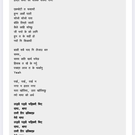
हाम्रो कथा को सक्कि सक्यो पाना
एकचोटी त फसायौ
हुन्न अर्को पाली
सोजो सोजो पारा
बोलि तिम्रो जाली
कैले काहि सोच्छु
जी भयो के को लागि
हुन त के सही हो
गयौ नि सिकायी
बाकी सबै याद नि लैजाउ बरु
समय,
समय कति खर्च भयेछ
हिसाब त खै के गर्नु
पचाएर लाज त के फर्कानु
Yeah
पर्ख, पर्ख, पर्ख न
नगर न हतार नगर
यता खोजिरा, उता खोजिरछु
त्यो माया को अर्थ
लड्डै पड्डै भड्किदै थिए
दाया, बाया
तमरै तिर ढल्किएछ
मेरो माया
लड्डै पड्डै भड्किदै थिए
दाया, बाया
तमरै तिर ढल्किएछ