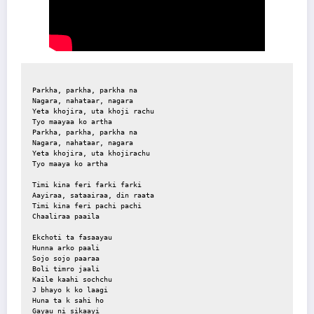
Parkha, parkha, parkha na
Nagara, nahataar, nagara
Yeta khojira, uta khoji rachu
Tyo maayaa ko artha
Parkha, parkha, parkha na
Nagara, nahataar, nagara
Yeta khojira, uta khojirachu
Tyo maaya ko artha
Timi kina feri farki farki
Aayiraa, sataairaa, din raata
Timi kina feri pachi pachi
Chaaliraa paaila
Ekchoti ta fasaayau
Hunna arko paali
Sojo sojo paaraa
Boli timro jaali
Kaile kaahi sochchu
J bhayo k ko laagi
Huna ta k sahi ho
Gayau ni sikaayi