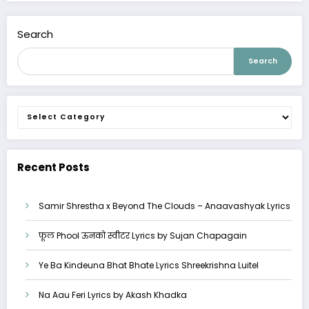
Search
Search
Categories
Recent Posts
Samir Shrestha x Beyond The Clouds – Anaavashyak Lyrics
फूल Phool ऊनको स्वीटर Lyrics by Sujan Chapagain
Ye Ba Kindeuna Bhat Bhate Lyrics Shreekrishna Luitel
Na Aau Feri Lyrics by Akash Khadka