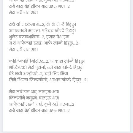
आफैलाई राख्ने यहाँ, कुनै ठाउँ भएन।…२
सबै बास बेहोशीका बारातहरु भए।…२
मेरा सबै रात अब।
सधै यो सडकमा म…२, के के रोज्दै हिड्छु।
आफन्तको माझमा, परिचय खोज्दै हिड्छु।
भुलेर बजारभरिका…२, हजार वैश हरु।
म त आफैलाई हराई, आफै खोज्दै हिड्छु…२।
मेरा सबै रात अब।
कहिलेकाहिँ बिर्सिएर…२, आकाश खोज्दै हिड्छु।
भत्किएको मेरो पुरानो, त्यो बास खोज्दै हिड्छु।
धेरै भयो अल्झेको…२, यहाँ भिड भित्र।
तिनै भिडमा जिन्दगीको, आभाष खोज्दै हिड्छु…२।
मेरा सबै रात अब, मातहरु भए।
जिन्दगीनै नबुझ्ने, बातहरु भए।
आफैलाई राख्ने यहाँ, कुनै ठाउँ भएन।…२
सबै बास बेहोशीका बारातहरु भए।…२