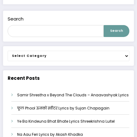
Search
Search
Categories
Recent Posts
Samir Shrestha x Beyond The Clouds – Anaavashyak Lyrics
फूल Phool ऊनको स्वीटर Lyrics by Sujan Chapagain
Ye Ba Kindeuna Bhat Bhate Lyrics Shreekrishna Luitel
Na Aau Feri Lyrics by Akash Khadka