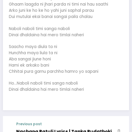
Ghaam laagda ni jhari parda ni timi nai hau saathi
Arko juni ke ho ke ho yahi juni saphal parau
Dui mutulai ekai banai sangai paila chalau
Naboli naboli timi sanga naboli
Dinai dhaldaina hai mero timlai naheri
Saacho maya diula ta ni
Hunchha maya liula ta ni
Aba sangai jiune honi
Hami ek arkako bani
Chhitai pura garnu parchha hamro yo sapani
Ho…Naboli naboli timi sanga naboli
Dinai dhaldaina hai mero timlai naheri
Previous post
Nachana Batuli Lyrics | Tanka Budathoki