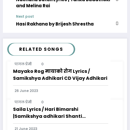
and Melina Rai
Next post
Hasi Rakhana by Brijesh Shrestha
RELATED SONGS
पागल प्रेमी
0
Mayako Rog मायाको रोग Lyrics /
Samikshya Adhikari CD Vijay Adhikari
26 June 2023
पागल प्रेमी
0
Saila Lyrics / Hari Bimarshi
|Samikshya adhikari Shanti
Shree pariyar
21 June 2023