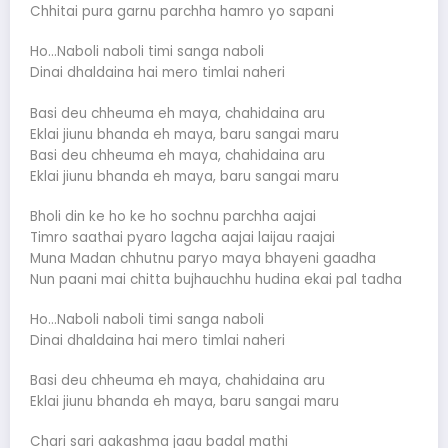
Chhitai pura garnu parchha hamro yo sapani
Ho…Naboli naboli timi sanga naboli
Dinai dhaldaina hai mero timlai naheri
Basi deu chheuma eh maya, chahidaina aru
Eklai jiunu bhanda eh maya, baru sangai maru
Basi deu chheuma eh maya, chahidaina aru
Eklai jiunu bhanda eh maya, baru sangai maru
Bholi din ke ho ke ho sochnu parchha aajai
Timro saathai pyaro lagcha aajai laijau raajai
Muna Madan chhutnu paryo maya bhayeni gaadha
Nun paani mai chitta bujhauchhu hudina ekai pal tadha
Ho…Naboli naboli timi sanga naboli
Dinai dhaldaina hai mero timlai naheri
Basi deu chheuma eh maya, chahidaina aru
Eklai jiunu bhanda eh maya, baru sangai maru
Chari sari aakashma jaau badal mathi