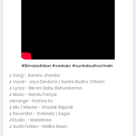
#Bimaladhikari
#sarikakc
#sunitabudhachhetri
♪ Song:- Aanshu Jhareko
♪ Vocal:- Jaya Devkota | Sunita Budha Chhetri
♪ Lyrics:- Bikram Babu Bishwokarma
♪ Music:- Nandu Pariyar
♪Arrange:- Krishna Kc
♪ Mix / Master:- Khadak Bajurali
♪ Recordist:- Gobinda | Sagar
♪Studio :- Malashree
♪ Audio/video:- Malika Music