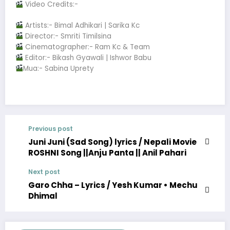
Video Credits:-
Artists:- Bimal Adhikari | Sarika Kc
Director:- Smriti Timilsina
Cinematographer:- Ram Kc & Team
Editor:- Bikash Gyawali | Ishwor Babu
Mua:- Sabina Uprety
Previous post
Juni Juni (Sad Song) lyrics / Nepali Movie
ROSHNI Song ||Anju Panta || Anil Pahari
Next post
Garo Chha – Lyrics / Yesh Kumar • Mechu
Dhimal