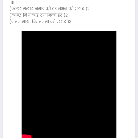
।।।।।।
(लाग्छ मलाइ समाजको डर नभन कोइ छ र )२
(लाग्छ नि मलाइ समाजको डर )२
(नभन माया कि मनमा कोइ छ र )३