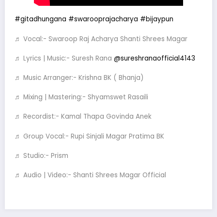
#gitadhungana
#swarooprajacharya
#bijaypun
♬ Vocal:- Swaroop Raj Acharya Shanti Shrees Magar
♬ Lyrics | Music:- Suresh Rana
@sureshranaofficial4143
♬ Music Arranger:- Krishna BK ( Bhanja)
♬ Mixing | Mastering:- Shyamswet Rasaili
♬ Recordist:- Kamal Thapa Govinda Anek
♬ Group Vocal:- Rupi Sinjali Magar Pratima BK
♬ Studio:- Prism
♬ Audio | Video:- Shanti Shrees Magar Official