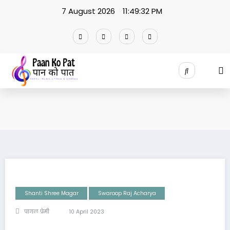
Skip
7 August 2026
11:49:33 PM
to
content
Shanti Shree Magar
Swaroop Raj Acharya
पागल प्रेमी
10 April 2023