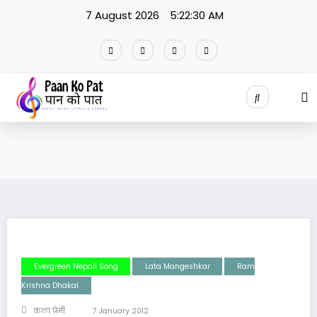
Skip
7 August 2026
5:22:30 AM
to
content
Evergreen Nepali Song
Lata Mangeshkar
Ram
Krishna Dhakal
कला प्रेमी
7 January 2012