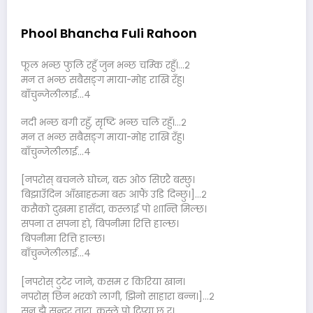
Phool Bhancha Fuli Rahoon
फूल भन्छ फुलि रहुँ जुन भन्छ चम्कि रहुँ।…२
मन त भन्छ सबैसङ्ग माया-मोह राखि रँहु।
बाँचुन्जेलीलाई…४
नदी भन्छ बगी रहुँ, सृष्टि भन्छ चलि रहुँ।…२
मन त भन्छ सबैसङ्ग माया-मोह राखि रँहु।
बाँचुन्जेलीलाई…४
[नपरोस् बचनले घोच्न, बरु ओठ सिएरै बस्छु।
बिझाउँदिन आँखाहरुमा बरु आफैं उडि दिन्छु।]…२
कसैको दुखमा हासँदा, कस्लाई पो शान्ति मिल्छ।
सपना त सपना हो, बिपनीमा रित्ति हाल्छ।
बिपनीमा रित्ति हाल्छ।
बाँचुन्जेलीलाई…४
[नपरोस् टुटेर जाने, कसम र किरिया खान।
नपरोस् छिन भरको लागी, झिनो साहारा बन्न।]…२
सुन झै सुन्दर तारा, कस्ले पो टिप्या छ र।